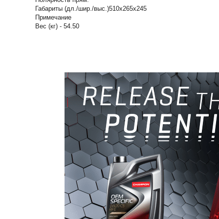
Габариты (дл./шир./выс.)510х265х245
Примечание
Вес (кг) - 54.50