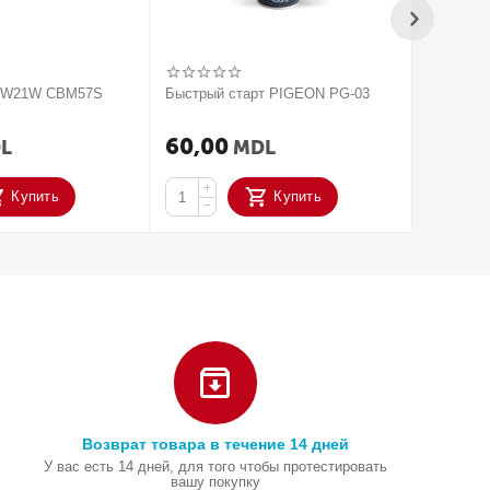
V W21W CBM57S
Быстрый старт PIGEON PG-03
2020 Па
усилите
ACTIVAT
60,00
250,
L
MDL
+
+
Купить
Купить
−
−
Возврат товара в течение 14 дней
У вас есть 14 дней, для того чтобы протестировать
вашу покупку