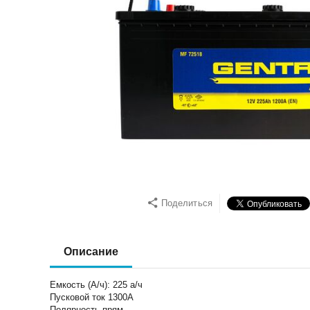
Поделиться
Описание
Емкость (А/ч): 225 а/ч
Пусковой ток 1300А
Полярность прям.