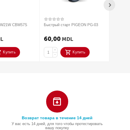
V W21W CBM57S
Быстрый старт PIGEON PG-03
2020 Па
усилите
ACTIVAT
60,00
250,
L
MDL
+
+
Купить
Купить
−
−
Возврат товара в течение 14 дней
У вас есть 14 дней, для того чтобы протестировать
вашу покупку