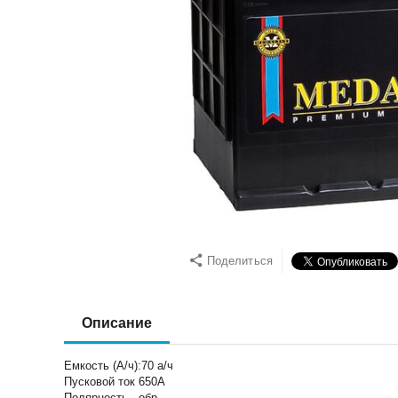
Поделиться
Описание
Емкость (А/ч):70 а/ч
Пусковой ток 650А
Полярность - обр.