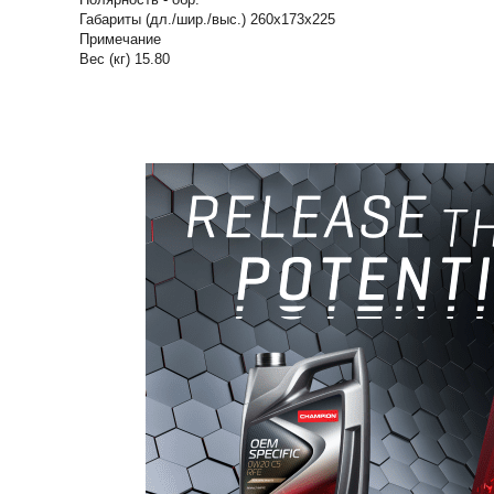
Габариты (дл./шир./выс.) 260х173х225
Примечание
Вес (кг) 15.80