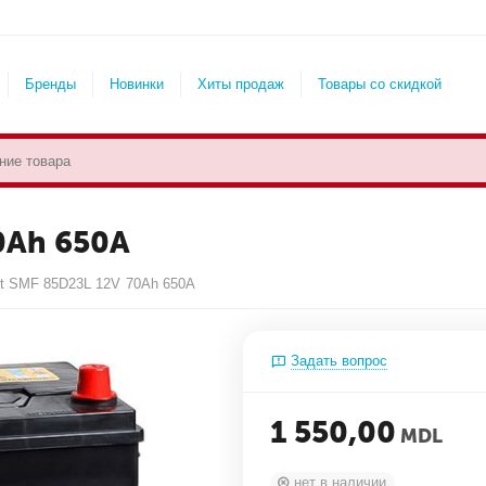
Бренды
Новинки
Хиты продаж
Товары со скидкой
0Ah 650A
st SMF 85D23L 12V 70Ah 650A
Задать вопрос
1 550,00
MDL
нет в наличии