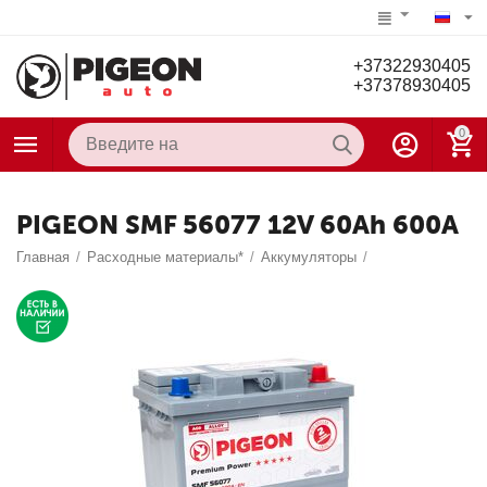
+37322930405
+37378930405
0
PIGEON SMF 56077 12V 60Ah 600A
Главная
/
Расходные материалы*
/
Аккумуляторы
/