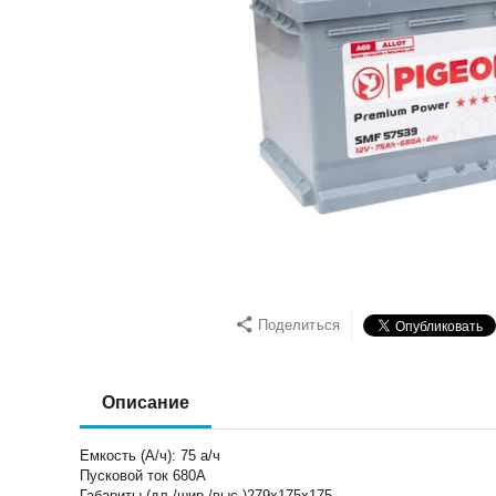
Поделиться
Описание
Емкость (А/ч): 75 а/ч
Пусковой ток 680А
Габариты (дл./шир./выс.)279х175х175