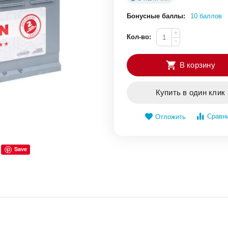
Бонусные баллы:
10 баллов
+
Кол-во:
−
В корзину
Купить в один клик
Сравн
Отложить
Save