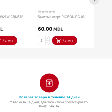
V W21W CBM57S
Быстрый старт PIGEON PG-03
2020 Па
усилите
ACTIVAT
60,00
250,
L
MDL
+
+
Купить
Купить
−
−
Возврат товара в течение 14 дней
У вас есть 14 дней, для того чтобы протестировать
вашу покупку