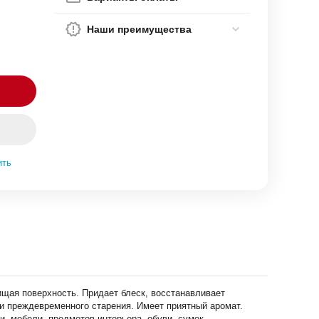
Наши преимущества
ить
ищая поверхность. Придает блеск, восстанавливает
и преждевременного старения. Имеет приятный аромат.
и, мебели, предметов интерьера, обуви, сумок.