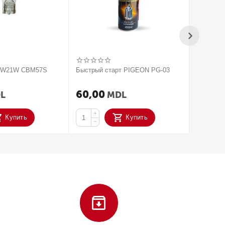
V W21W CBM57S
Быстрый старт PIGEON PG-03
2020 Па
усилите
ACTIVAT
60,00
250,
L
MDL
+
+
Купить
Купить
−
−