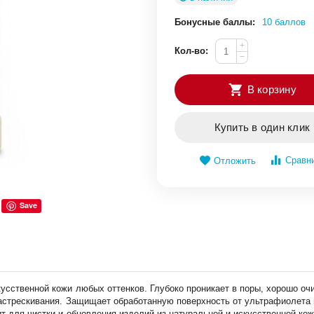
Бонусные баллы:
10 баллов
+
Кол-во:
−
В корзину
Купить в один клик
Сравн
Отложить
Save
кусственной кожи любых оттенков. Глубоко проникает в поры, хорошо оч
растрескивания. Защищает обработанную поверхность от ультрафиолета 
т для чистки и обновления изделий из натуральной и искусственной кож