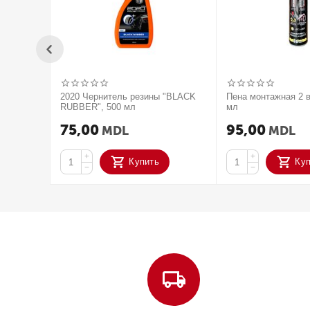
2020 Чернитель резины "BLACK
Пена монтажная 2 в
RUBBER", 500 мл
мл
75,00
95,00
MDL
MDL
+
+
Купить
Ку
−
−