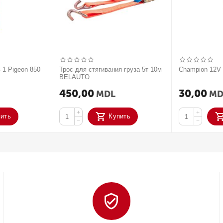
 1 Pigeon 850
Трос для стягивания груза 5т 10м
Champion 12
BELAUTO
450,00
30,00
MDL
MD
+
+
пить
Купить
−
−