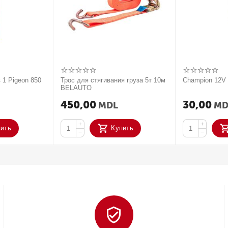
 1 Pigeon 850
Трос для стягивания груза 5т 10м
Champion 12
BELAUTO
450,00
30,00
MDL
MD
+
+
пить
Купить
−
−