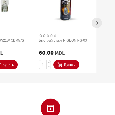
V W21W CBM57S
Быстрый старт PIGEON PG-03
2020 Па
усилите
ACTIVAT
60,00
250,
L
MDL
+
+
Купить
Купить
−
−