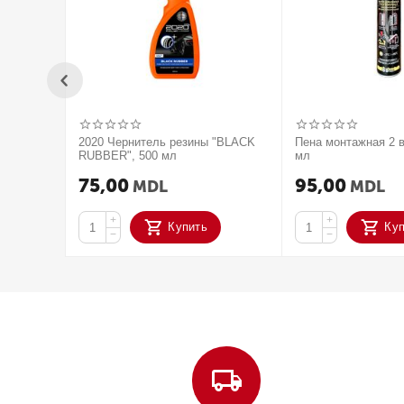
2020 Чернитель резины "BLACK
Пена монтажная 2 в
RUBBER", 500 мл
мл
75,00
95,00
MDL
MDL
+
+
Купить
Ку
−
−