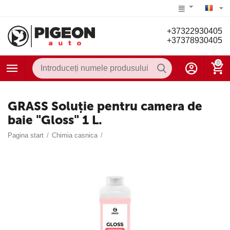
+37322930405
+37378930405
0
GRASS Soluție pentru camera de
baie "Gloss" 1 L.
Pagina start
/
Chimia casnica
/