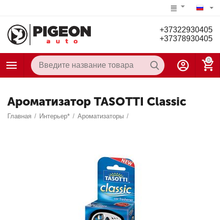
+37322930405
+37378930405
0
Ароматизатор TASOTTI Classic
Главная
/
Интерьер*
/
Ароматизаторы
/