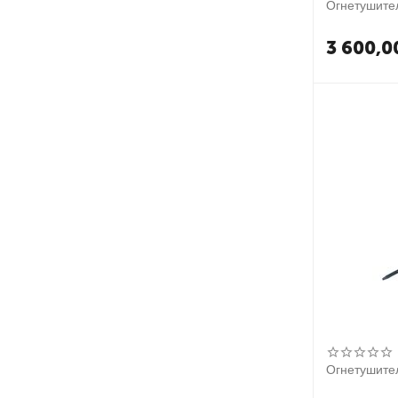
Огнетушите
3 600,0
Огнетушител