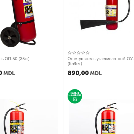
ь ОП-50 (35кг)
Огнетушитель углекислотный ОУ
(8л/5кг)
0
890,00
MDL
MDL