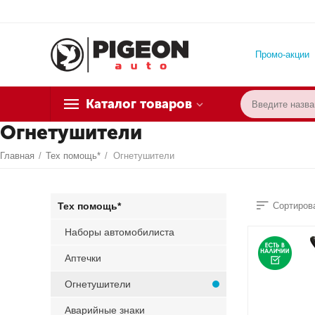
Промо-акции
Каталог товаров
Огнетушители
Главная
/
Тех помощь*
/
Огнетушители
Тех помощь*
Сортирова
Наборы автомобилиста
Аптечки
Огнетушители
Аварийные знаки