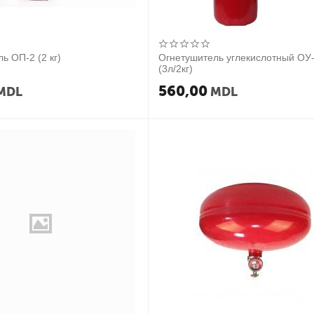
ь ОП-2 (2 кг)
Огнетушитель углекислотный ОУ
(3л/2кг)
560,00
MDL
MDL