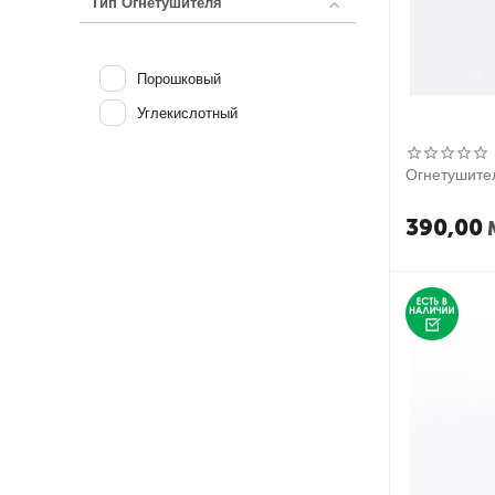
Тип Огнетушителя
Порошковый
Углекислотный
Огнетушител
390,00