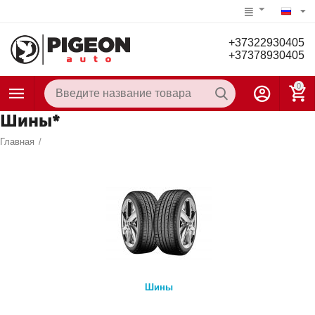
+37322930405
+37378930405
0
Шины*
Главная
/
Шины