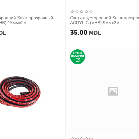
оронний Solar прозрачный
Скотч двусторонний Solar прозр
HB) 15ммx2м
ACRYLIC (VHB) 9ммx2м
35,00
DL
MDL