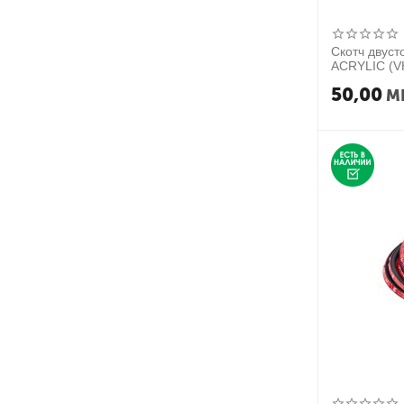
Скотч двуст
ACRYLIC (V
50,00
M