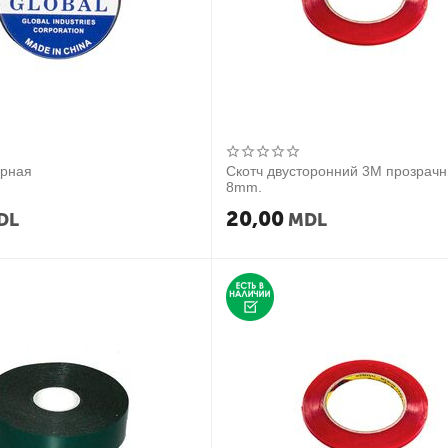
ерная
Скотч двусторонний 3М прозрач
8mm.
20,00
DL
MDL