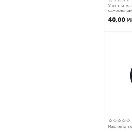
Уплотнител
самоклеящи
40,00
M
Изолента т