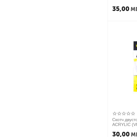
35,00
M
Скотч двуст
ACRYLIC (V
30,00
M