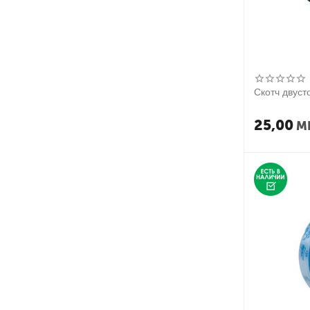
Скотч двус
25,00
M