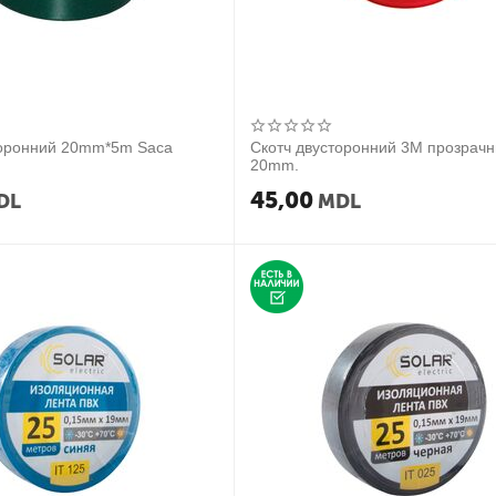
торонний 20mm*5m Saca
Скотч двусторонний 3М прозрач
20mm.
45,00
DL
MDL