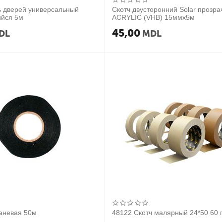
ь дверей универсальный
Скотч двусторонний Solar прозр
йся 5м
ACRYLIC (VHB) 15ммx5м
45,00
DL
MDL
каневая 50м
48122 Скотч малярный 24*50 60 