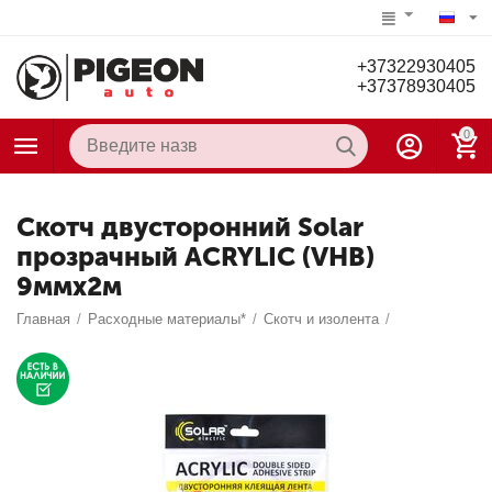
+37322930405
+37378930405
0
Скотч двусторонний Solar
прозрачный ACRYLIC (VHB)
9ммx2м
Главная
/
Расходные материалы*
/
Скотч и изолента
/