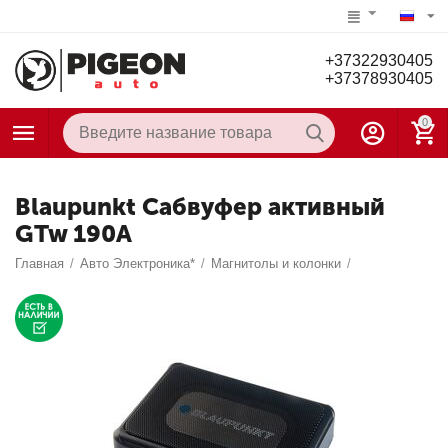
+37322930405
+37378930405
0
Blaupunkt Сабвуфер активный
GTw 190A
Главная
/
Авто Электроника*
/
Магнитолы и колонки
/