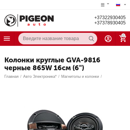
+37322930405
+37378930405
0
Колонки круглые GVA-9816
черные 865W 16см (6")
Главная
/
Авто Электроника*
/
Магнитолы и колонки
/