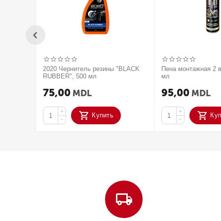
2020 Чернитель резины "BLACK
Пена монтажная 2 в
RUBBER", 500 мл
мл
75,00
95,00
MDL
MDL
+
+
Купить
Ку
−
−