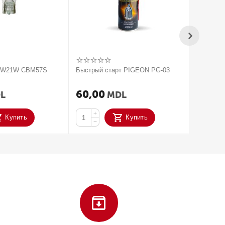
V W21W CBM57S
Быстрый старт PIGEON PG-03
2020 Па
усилите
ACTIVAT
60,00
250,
L
MDL
+
+
Купить
Купить
−
−