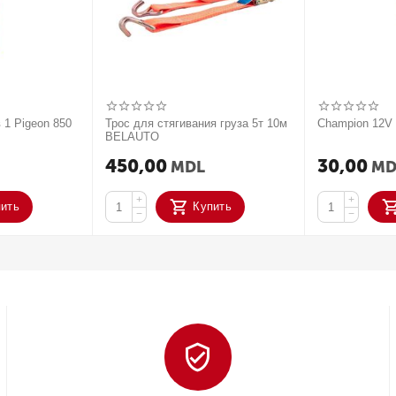
 1 Pigeon 850
Трос для стягивания груза 5т 10м
Champion 12
BELAUTO
450,00
30,00
MDL
MD
+
+
пить
Купить
−
−