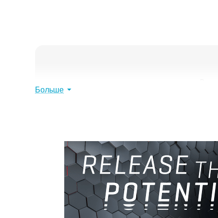
Расск
Больше