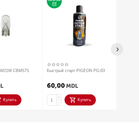
V W21W CBM57S
Быстрый старт PIGEON PG-03
2020 Па
усилите
ACTIVAT
60,00
250,
L
MDL
+
+
Купить
Купить
−
−