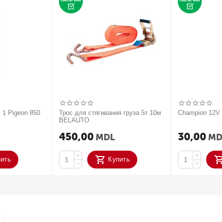
 1 Pigeon 850
Трос для стягивания груза 5т 10м
Champion 12
BELAUTO
450,00
30,00
MDL
MD
+
+
пить
Купить
−
−