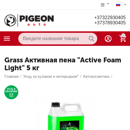
+37322930405
+37378930405
0
Grass Активная пена "Active Foam
Light" 5 кг
Главная
/
Уход за кузовом и интерьером*
/
Автокосметика
/