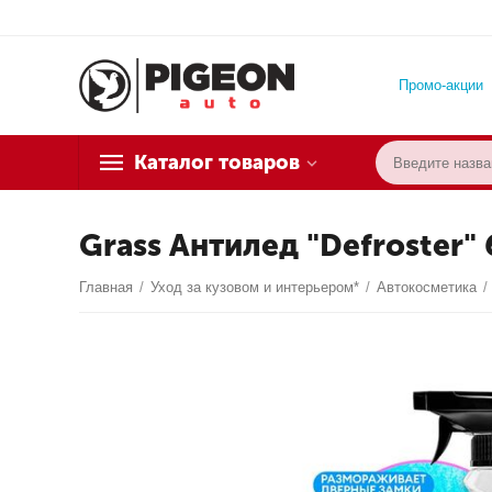
Промо-акции
Каталог товаров
Grass Антилед "Defroster"
Главная
/
Уход за кузовом и интерьером*
/
Автокосметика
/