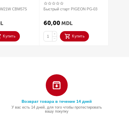
V W21W CBM57S
Быстрый старт PIGEON PG-03
2020 Па
усилите
ACTIVAT
60,00
250,
L
MDL
+
+
Купить
Купить
−
−
Возврат товара в течение 14 дней
У вас есть 14 дней, для того чтобы протестировать
вашу покупку