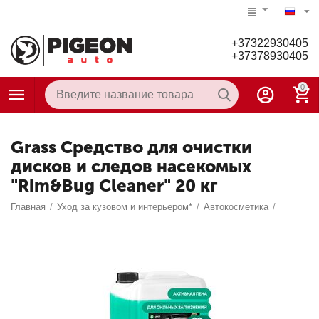
+37322930405
+37378930405
0
Grass Средство для очистки
дисков и следов насекомых
"Rim&Bug Cleaner" 20 кг
Главная
/
Уход за кузовом и интерьером*
/
Автокосметика
/