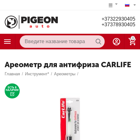
+37322930405
+37378930405
0
Ареометр для антифриза CARLIFE
Главная
/
Инструмент*
/
Ареометры
/