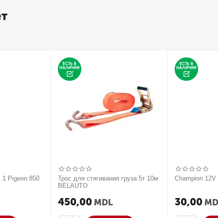
ет
 1 Pigeon 850
Трос для стягивания груза 5т 10м
Champion 12
BELAUTO
450,00
30,00
MDL
MD