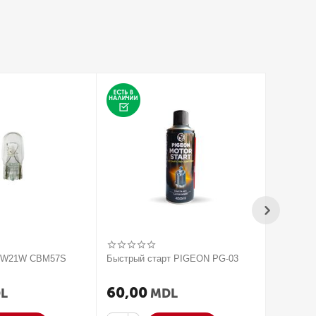
V W21W CBM57S
Быстрый старт PIGEON PG-03
2020 Па
усилите
ACTIVAT
60,00
250,
L
MDL