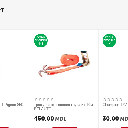
ет
 1 Pigeon 850
Трос для стягивания груза 5т 10м
Champion 12
BELAUTO
450,00
30,00
MDL
MD