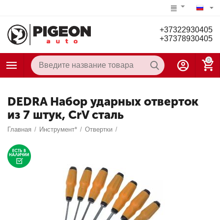
+37322930405
+37378930405
0
DEDRA Набор ударных отверток
из 7 штук, CrV сталь
Главная
/
Инструмент*
/
Отвертки
/