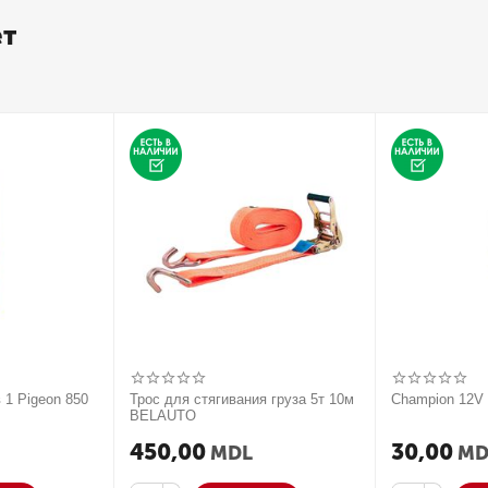
ет
 1 Pigeon 850
Трос для стягивания груза 5т 10м
Champion 12
BELAUTO
450,00
30,00
MDL
MD