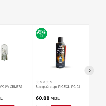
V W21W CBM57S
Быстрый старт PIGEON PG-03
2020 Па
усилите
ACTIVAT
60,00
250,
L
MDL