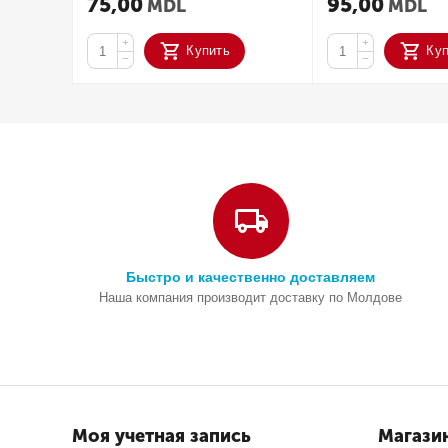
75,00
95,00
MDL
MDL
+
+
Купить
Ку
−
−
Быстро и качественно доставляем
Наша компания производит доставку по Молдове
Моя учетная запись
Магази