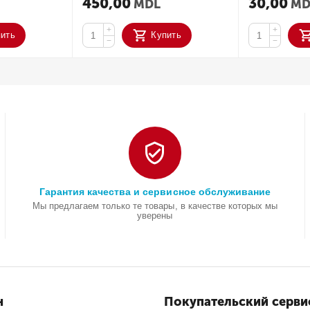
450,00
30,00
MDL
MD
+
+
пить
Купить
−
−
Гарантия качества и сервисное обслуживание
Мы предлагаем только те товары, в качестве которых мы
уверены
н
Покупательский серви