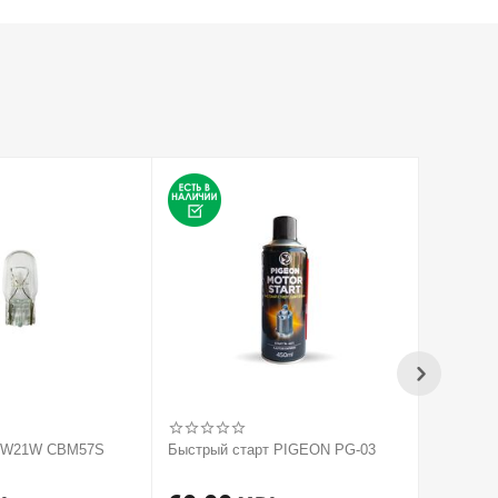
V W21W CBM57S
Быстрый старт PIGEON PG-03
2020 Па
усилите
ACTIVAT