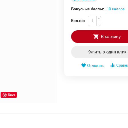
Бонусные баллы:
10 баллов
+
Кол-во:
−
В корзину
Купить в один клик
Сравн
Отложить
Save