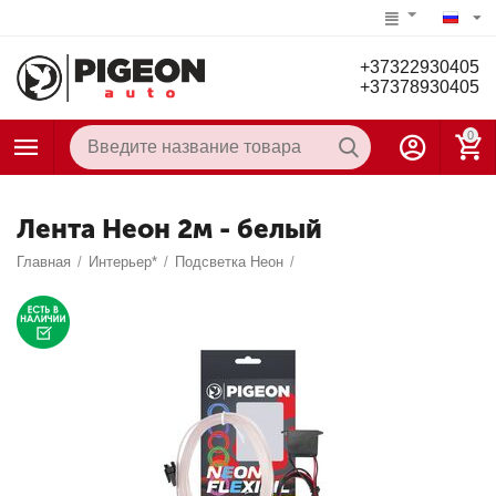
+37322930405
+37378930405
0
Лента Неон 2м - белый
Главная
/
Интерьер*
/
Подсветка Неон
/