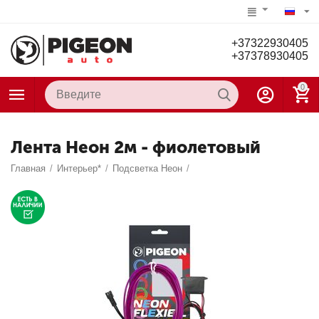
+37322930405
+37378930405
0
Лента Неон 2м - фиолетовый
Главная
/
Интерьер*
/
Подсветка Неон
/