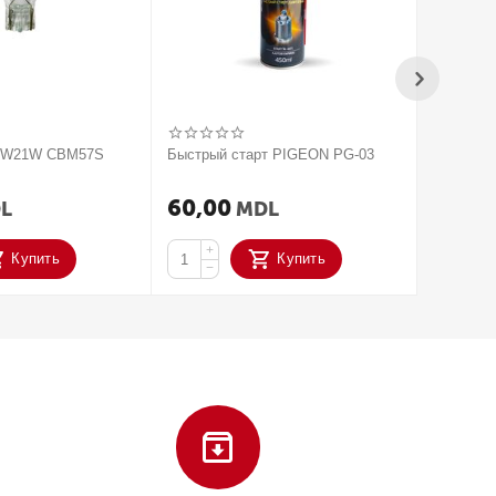
V W21W CBM57S
Быстрый старт PIGEON PG-03
2020 Па
усилите
ACTIVAT
60,00
250,
L
MDL
+
+
Купить
Купить
−
−