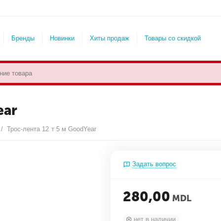
Бренды
Новинки
Хиты продаж
Товары со скидкой
ear
/
Трос-лента 12 т 5 м GoodYear
Задать вопрос
280,00
MDL
нет в наличии