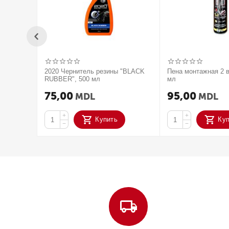
2020 Чернитель резины "BLACK
Пена монтажная 2 в
RUBBER", 500 мл
мл
75,00
95,00
MDL
MDL
+
+
Купить
Ку
−
−