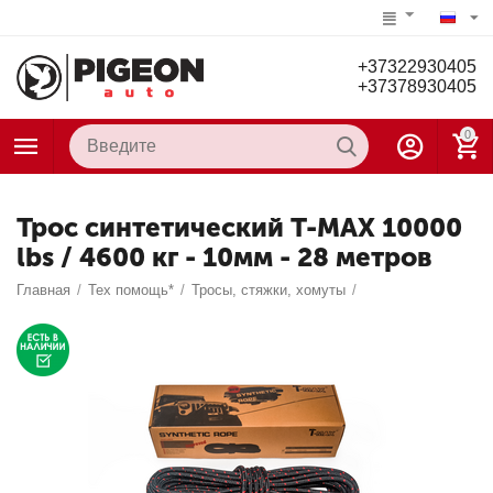
+37322930405
+37378930405
0
Трос синтетический T-MAX 10000
lbs / 4600 кг - 10мм - 28 метров
Главная
/
Тех помощь*
/
Тросы, стяжки, хомуты
/