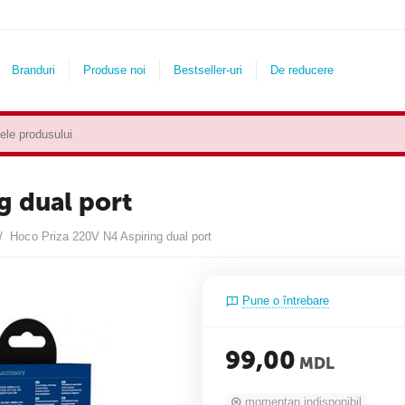
Branduri
Produse noi
Bestseller-uri
De reducere
g dual port
/
Hoco Priza 220V N4 Aspiring dual port
Pune o întrebare
99,00
MDL
momentan indisponibil