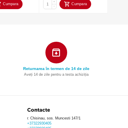
+
+
Cumpara
Cumpara
−
−
Returnarea în termen de 14 de zile
Aveți 14 de zile pentru a testa achiziția
Contacte
г. Chisinau, sos. Muncesti 147/1
+37322930405