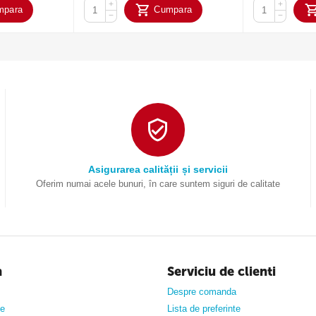
+
+
mpara
Cumpara
−
−
Asigurarea calității și servicii
Oferim numai acele bunuri, în care suntem siguri de calitate
n
Serviciu de clienti
Despre comanda
ne
Lista de preferinte