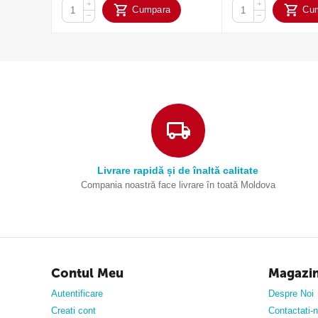
+
+
Cumpara
Cu
−
−
Livrare rapidă și de înaltă calitate
Compania noastră face livrare în toată Moldova
Contul Meu
Magazi
Autentificare
Despre Noi
Creati cont
Contactati-