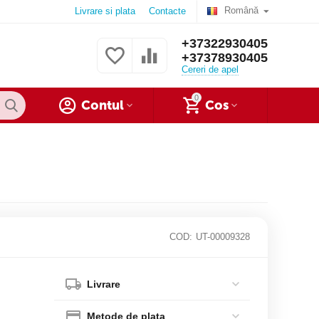
Română
Livrare si plata
Contacte
+37322930405
+37378930405
Cereri de apel
0
Contul
Cos
COD:
UT-00009328
Livrare
Metode de plata