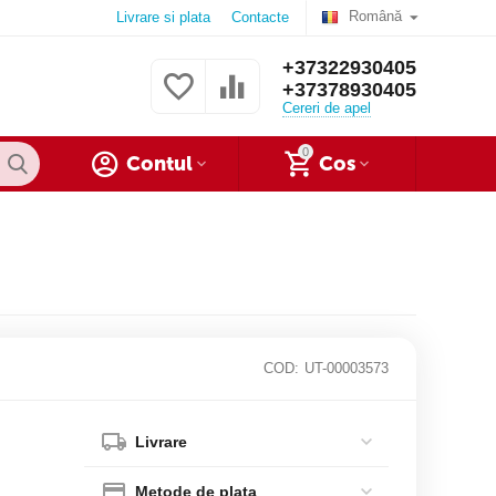
Română
Livrare si plata
Contacte
+37322930405
+37378930405
Cereri de apel
0
Contul
Cos
COD:
UT-00003573
Livrare
Metode de plata