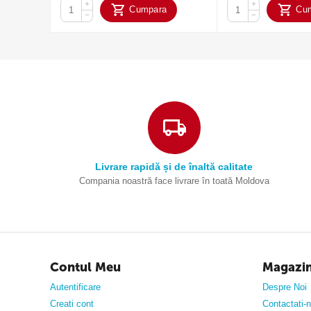
+
+
Cumpara
Cu
−
−
Livrare rapidă și de înaltă calitate
Compania noastră face livrare în toată Moldova
Contul Meu
Magazi
Autentificare
Despre Noi
Creati cont
Contactati-