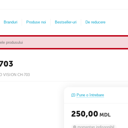
Branduri
Produse noi
Bestseller-uri
De reducere
703
D VISION CH-703
Pune o întrebare
250,00
MDL
momentan indisponibil