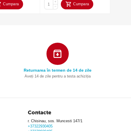
+
+
Cumpara
Cumpara
−
−
Returnarea în termen de 14 de zile
Aveți 14 de zile pentru a testa achiziția
Contacte
г. Chisinau, sos. Muncesti 147/1
+37322930405