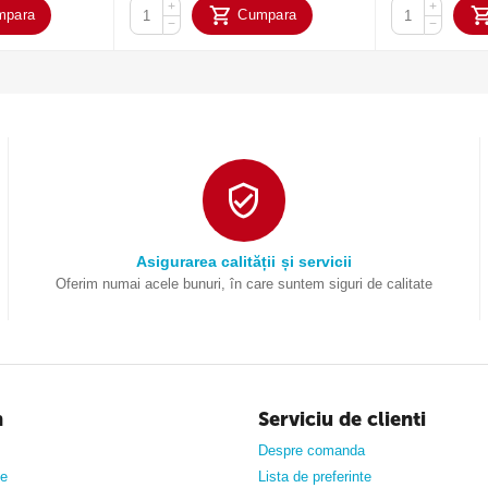
+
+
mpara
Cumpara
−
−
Asigurarea calității și servicii
Oferim numai acele bunuri, în care suntem siguri de calitate
n
Serviciu de clienti
Despre comanda
ne
Lista de preferinte