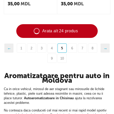
35,00
MDL
35,00
MDL
Arata alt 24 produs
1
2
3
4
5
6
7
8
9
10
Aromatizatoare pentru auto in
Moldova
Ca in orice vehicul, mirosul de aer stagnant sau mirosurile de lichide
tehnice, plastic, piele sunt adesea resimtite in masini, ceea ce nu ii
place tuturor.
Autoaromatizatoare in Chisinau
ajuta la rezolvarea
acestei probleme.
Nu conteaza daca conduceti cel mai recent si mai rapid model sportiv