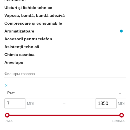
mirosul masinii mai frumos cu o selectie uriasa de odorizante de aer de
Uleiuri și lichide tehnice
inalta calitate si produse de indepartare a mirosurilor pe care vi le vom
Vopsea, bandă, bandă adezivă
livra chiar acasa!
Compresoare și consumabile
Pigeon Auto -
accesorii pentru auto in Moldova
!
Aromatizatoare
Accesorii pentru telefon
Asistență tehnică
Chimia casnica
Anvelope
Фильтры товаров
Pret
–
MDL
MDL
7
MDL
1850
MDL