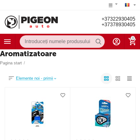
+37322930405
+37378930405
0
Aromatizatoare
Pagina start
/
Elemente noi - primii