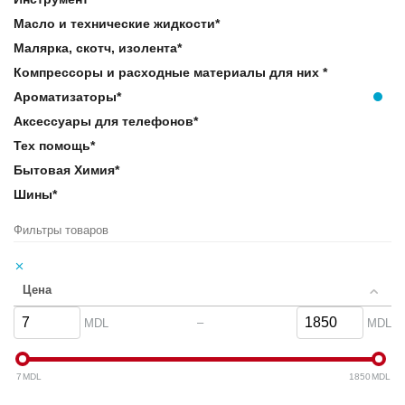
поддержать. Все, что нужно сделать это
заказать ароматизаторы
Масло и технические жидкости*
для авто в Кишиневе
в PIGEON auto. Сделайте так, чтобы ваш
Малярка, скотч, изолента*
автомобиль пахнул приятнее с огромным выбором качественных
освежителей воздуха и средств для устранения запаха, которые
Компрессоры и расходные материалы для них *
мы доставим вам прямо домой!
Ароматизаторы*
Pigeon Auto -
аксессуары для авто в Молдове
!
Аксессуары для телефонов*
Тех помощь*
Бытовая Химия*
Шины*
Фильтры товаров
Цена
–
MDL
MDL
7
MDL
1850
MDL