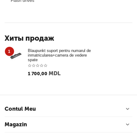
Flash drives
Хиты продаж
Blaupunkt suport pentru numarul de
1
inmatricularea+camera de vedere
spate
MDL
1 700,00
Contul Meu
Magazin