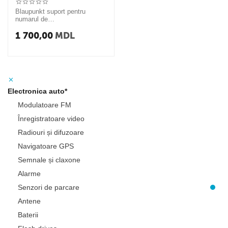
Blaupunkt suport pentru
numarul de
inmatricularea+camera de
1 700,00
MDL
vedere spate
Electronica auto*
Modulatoare FM
Înregistratoare video
Radiouri și difuzoare
Navigatoare GPS
Semnale și claxone
Alarme
Senzori de parcare
Antene
Baterii