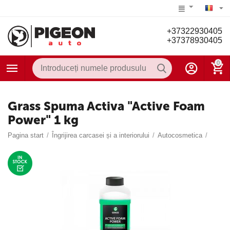
+37322930405
+37378930405
0
Grass Spuma Activa "Active Foam
Power" 1 kg
Pagina start
/
Îngrijirea carcasei și a interiorului
/
Autocosmetica
/