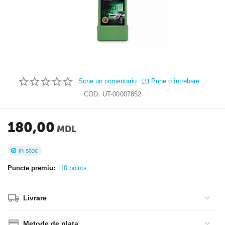
Scrie un comentariu
Pune o întrebare
COD:
UT-00007852
180,00
MDL
in stoc
Puncte premiu:
10 points
Livrare
Metode de plata