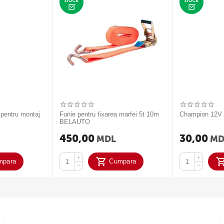
 pentru montaj
Funie pentru fixarea marfei 5t 10m
Champion 12
BELAUTO
450,00
30,00
MDL
MD
+
+
mpara
Cumpara
−
−