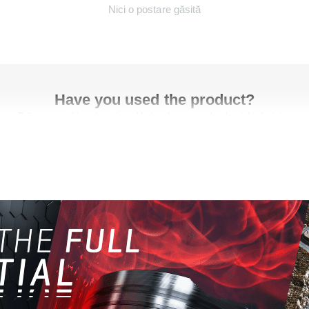
Nici o postare găsită
Have you used the product?
Tell us something about it and help others to make the right decision
Scrie un comentariu