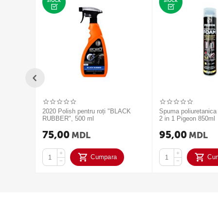
2020 Polish pentru roți "BLACK
Spuma poliuretanica
RUBBER", 500 ml
2 in 1 Pigeon 850ml
75,00
95,00
MDL
MDL
+
+
Cumpara
Cu
−
−