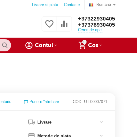
Română
Livrare si plata
Contacte
+37322930405
+37378930405
Cereri de apel
0
Contul
Cos
entariu
Pune o întrebare
COD:
UT-00007071
Livrare
Metode de plata