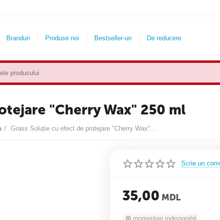
Branduri
Produse noi
Bestseller-uri
De reducere
rotejare "Cherry Wax" 250 ml
a
/
Grass Soluție cu efect de protejare "Cherry Wax" 250 ml
Scrie un com
35,00
MDL
momentan indisponibil