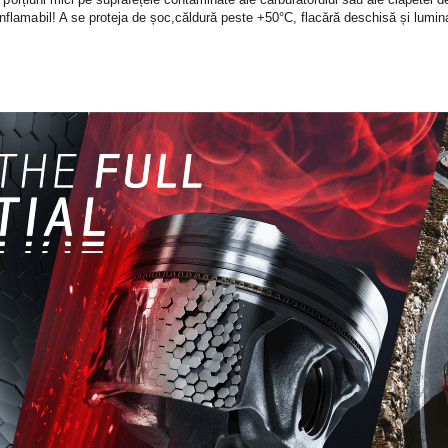
Inflamabil! A se proteja de șoc,căldură peste +50°C, flacără deschisă și lumin