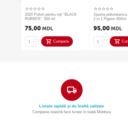
2020 Polish pentru roți "BLACK
Spuma poliuretanica
RUBBER", 500 ml
2 in 1 Pigeon 850ml
75,00
95,00
MDL
MDL
+
+
Cumpara
Cu
−
−
Livrare rapidă și de înaltă calitate
Compania noastră face livrare în toată Moldova