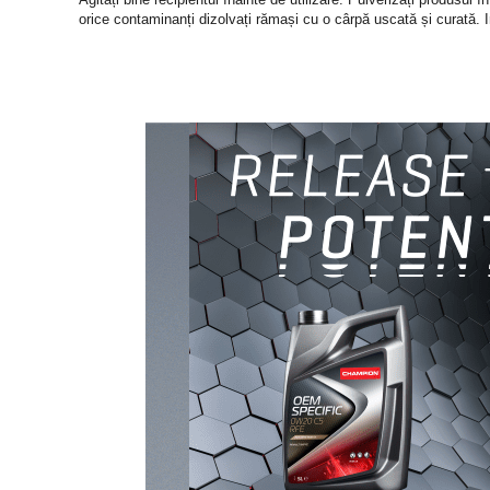
orice contaminanți dizolvați rămași cu o cârpă uscată și curată. 