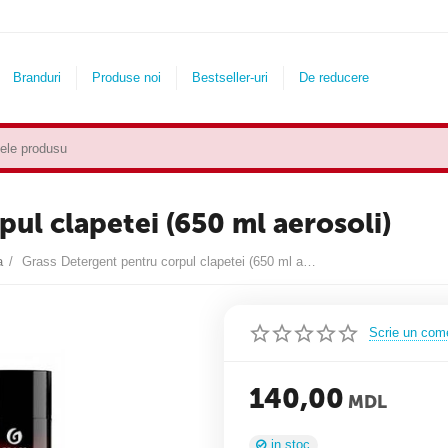
Branduri
Produse noi
Bestseller-uri
De reducere
ul clapetei (650 ml aerosoli)
a
/
Grass Detergent pentru corpul clapetei (650 ml aerosoli)
Scrie un com
140,00
MDL
in stoc