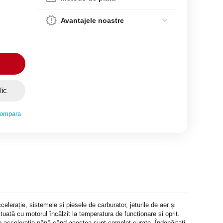
Avantajele noastre
lic
ompara
lerație, sistemele și piesele de carburator, jeturile de aer și
uată cu motorul încălzit la temperatura de funcționare și oprit.
i de accelerație până când acestea sunt complet curate. Îndepărtați