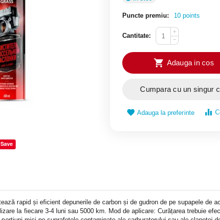
Puncte premiu:
10 points
+
Cantitate:
−
Adauga in cos
Cumpara cu un singur c
C
Adauga la preferinte
Save
ează rapid și eficient depunerile de carbon și de gudron de pe supapele de acce
zare la fiecare 3-4 luni sau 5000 km. Mod de aplicare: Curățarea trebuie efect
l în porțiuni mici pe suprafețele contaminate ale carburatorului sau ale clapete