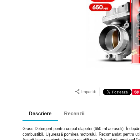
Impartiti
Descriere
Recenzii
Grass Detergent pentru corpul clapetei (650 ml aerosoli). Îndepărt
combustibil. Ușurează pornirea motorului. Recomandat pentru utili
Agitați bine recipientul înainte de utilizare. Pulverizați produsu