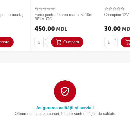
 pentru montaj
Funie pentru fixarea marfei 5t 10m
Champion 12
BELAUTO
450,00
30,00
MDL
MD
+
+
mpara
Cumpara
−
−
Asigurarea calității și servicii
Oferim numai acele bunuri, în care suntem siguri de calitate