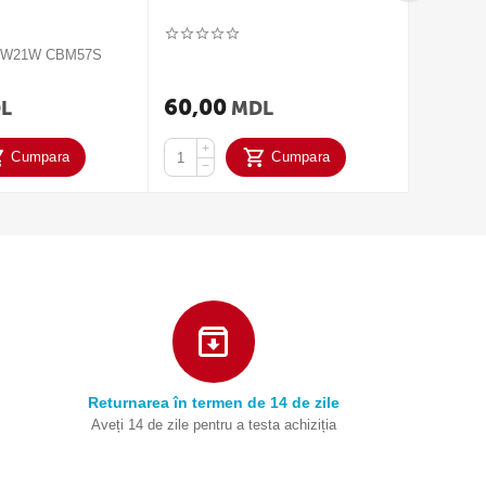
V W21W CBM57S
2020 Ampl
spumă "
BLOSSOM
60,00
250,
L
MDL
+
+
Cumpara
Cumpara
−
−
Returnarea în termen de 14 de zile
Aveți 14 de zile pentru a testa achiziția