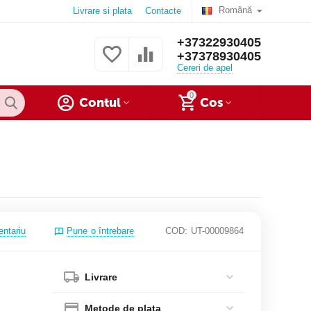
Română
Livrare si plata
Contacte
+37322930405
+37378930405
Cereri de apel
0
Contul
Cos
entariu
Pune o întrebare
COD:
UT-00009864
Livrare
Metode de plata