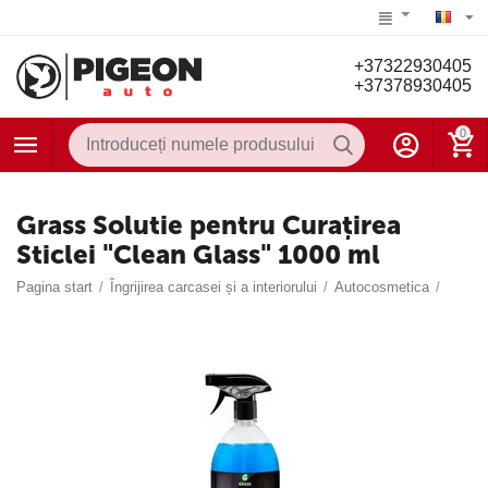
+37322930405
+37378930405
0
Grass Solutie pentru Curațirea
Sticlei "Clean Glass" 1000 ml
Pagina start
/
Îngrijirea carcasei și a interiorului
/
Autocosmetica
/