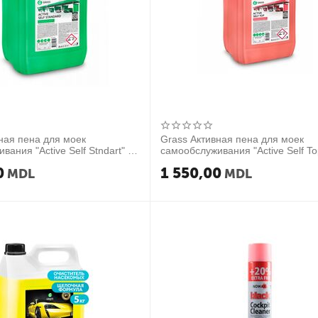
ная пена для моек
Grass Активная пена для моек
вания "Active Self Stndart" 20
самообслуживания "Active Self Top
0
1 550,00
MDL
MDL