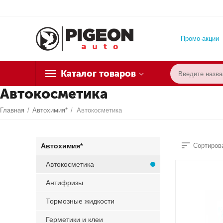
Промо-акции
Каталог товаров
Автокосметика
Главная
/
Автохимия*
/
Автокосметика
Автохимия*
Сортирова
Автокосметика
Антифризы
Тормозные жидкости
Герметики и клеи