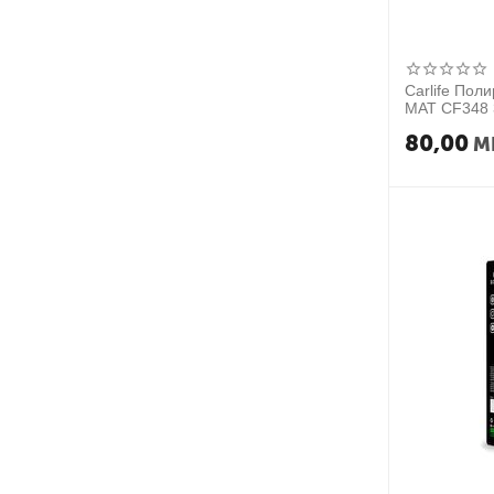
Carlife Пол
MAT CF348
80,00
M