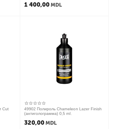
кг
1 400,00
MDL
r Cut
49902 Полироль Chameleon Lazer Finish
(антиголограмма) 0,5 ml.
320,00
MDL