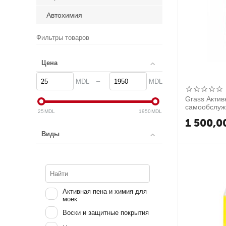
Автохимия
Фильтры товаров
Цена
–
MDL
MDL
Grass Актив
самообслужи
25
MDL
1950
MDL
кг
1 500,0
Виды
Активная пена и химия для
моек
Воски и защитные покрытия