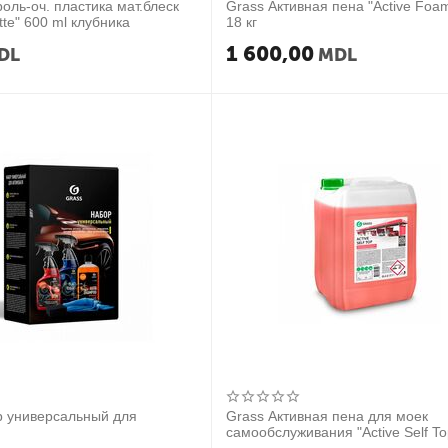
оль-оч. пластика мат.блеск
Grass Активная пена "Active Foam
tte" 600 ml клубника
18 кг
1 600,00
DL
MDL
р универсальный для
Grass Активная пена для моек
самообслуживания "Active Self Top