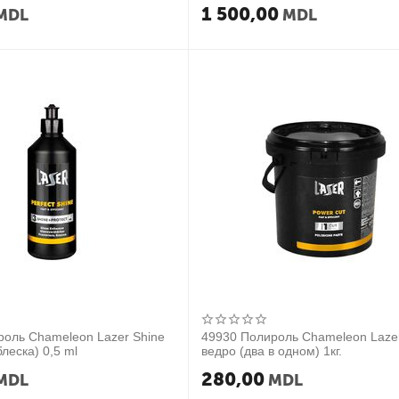
1 500,00
MDL
MDL
роль Chameleon Lazer Shine
49930 Полироль Chameleon Laze
леска) 0,5 ml
ведро (два в одном) 1кг.
280,00
MDL
MDL