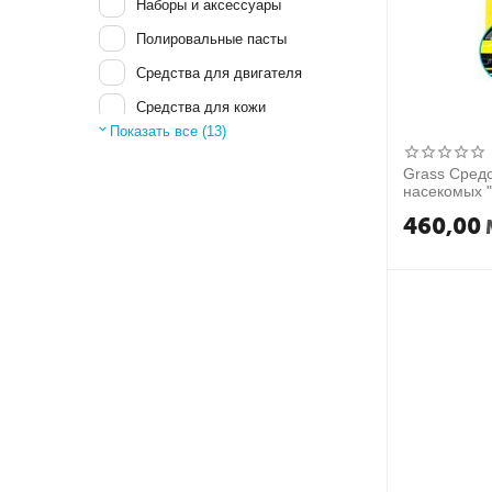
Наборы и аксессуары
Полировальные пасты
Средства для двигателя
Средства для кожи
Показать все (13)
Удаление насекомых и
битума
Grass Средс
Устранители запаха
насекомых "
Полироли
460,00
Автошампуни
Средства для стёкол
Средства для салона
Средства для колёс