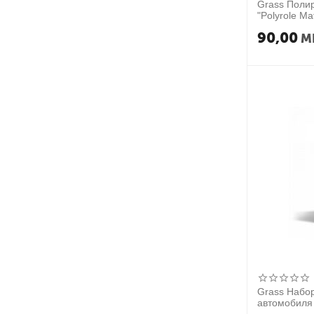
Grass Полир
"Polyrole Ma
90,00
M
Grass Набо
автомобиля