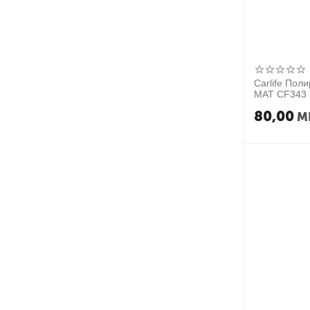
Carlife Пол
MAT CF343
80,00
M