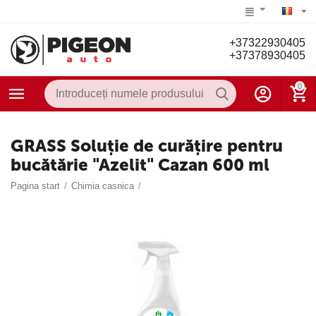
+37322930405
+37378930405
0
GRASS Soluție de curățire pentru
bucătărie "Azelit" Cazan 600 ml
Pagina start
/
Chimia casnica
/