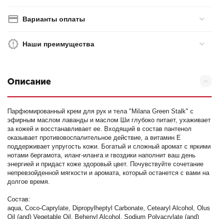
Варианты оплаты
Наши преимущества
Описание
Парфюмированный крем для рук и тела "Milana Green Stalk" с
эфирным маслом лаванды и маслом Ши глубоко питает, ухаживает
за кожей и восстанавливает ее. Входящий в состав пантенол
оказывает противовоспалительное действие, а витамин Е
поддерживает упругость кожи. Богатый и сложный аромат с яркими
нотами бергамота, иланг-иланга и гвоздики наполнит ваш день
энергией и придаст коже здоровый цвет. Почувствуйте сочетание
непревзойденной мягкости и аромата, который останется с вами на
долгое время.
Состав:
aqua, Coco-Caprylate, Dipropylheptyl Carbonate, Cetearyl Alcohol, Olus
Oil (and) Vegetable Oil, Behenyl Alcohol, Sodium Polyacrylate (and)