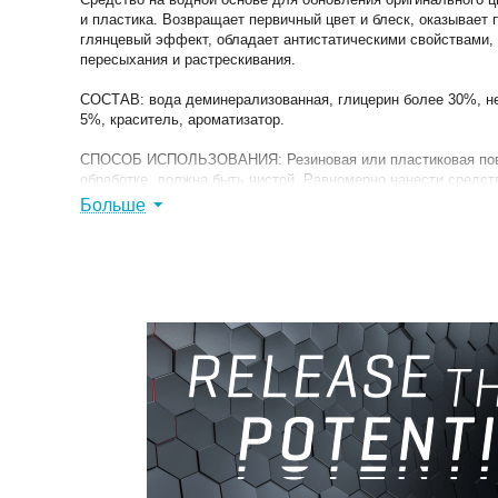
и пластика. Возвращает первичный цвет и блеск, оказывает
глянцевый эффект, обладает антистатическими свойствами,
пересыхания и растрескивания.
СОСТАВ: вода деминерализованная, глицерин более 30%, н
5%, краситель, ароматизатор.
СПОСОБ ИСПОЛЬЗОВАНИЯ: Резиновая или пластиковая пов
обработке, должна быть чистой. Равномерно нанести средст
Дождаться высыхания, при необходимости удалить остатки 
Больше
УСЛОВИЯ ХРАНЕНИЯ: хранить при температуре от +5°C до 
прямых солнечных лучей.
СРОК ХРАНЕНИЯ: 2 года с даты изготовления. Номер партии
указаны на упаковке.
ОСТОРОЖНО: Хранить в недоступном для детей месте. Соб
инструкции по использованию и хранению. Использовать ср
защиты.
МЕРЫ БЕЗОПАСНОСТИ: работать в резиновых перчатках, пр
глаза промыть проточной водой, обратиться к врачу.