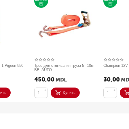
 1 Pigeon 850
Трос для стягивания груза 5т 10м
Champion 12
BELAUTO
450,00
30,00
MDL
MD
+
+
пить
Купить
−
−