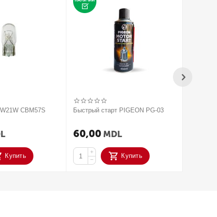
V W21W CBM57S
Быстрый старт PIGEON PG-03
2020 Па
усилите
ACTIVAT
60,00
250,
L
MDL
+
+
Купить
Купить
−
−