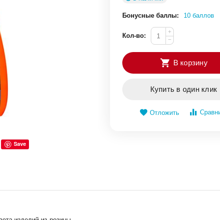
Бонусные баллы:
10 баллов
+
Кол-во:
−
В корзину
Купить в один клик
Сравн
Отложить
Save
вета изделий из резины