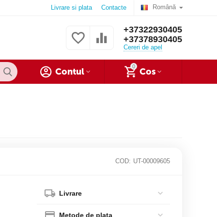
Română
Livrare si plata
Contacte
+37322930405
+37378930405
Cereri de apel
0
Contul
Cos
COD:
UT-00009605
Livrare
Metode de plata