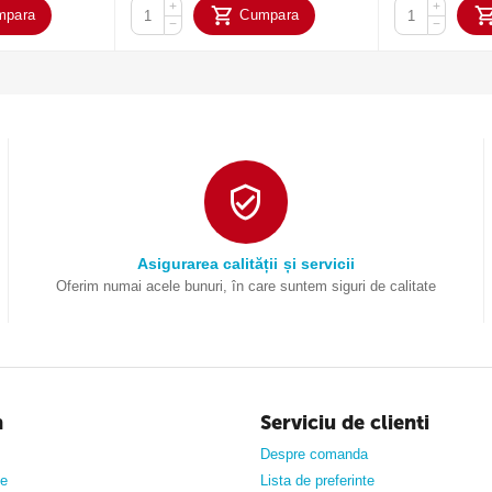
+
+
mpara
Cumpara
−
−
Asigurarea calității și servicii
Oferim numai acele bunuri, în care suntem siguri de calitate
n
Serviciu de clienti
Despre comanda
ne
Lista de preferinte