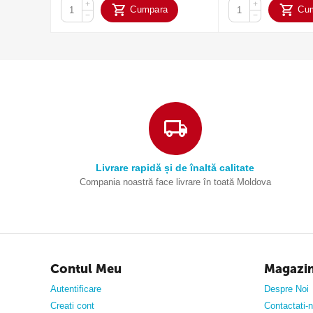
+
+
Cumpara
Cu
−
−
Livrare rapidă și de înaltă calitate
Compania noastră face livrare în toată Moldova
Contul Meu
Magazi
Autentificare
Despre Noi
Creati cont
Contactati-