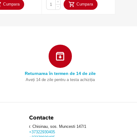
+
+
Cumpara
Cumpara
−
−
Returnarea în termen de 14 de zile
Aveți 14 de zile pentru a testa achiziția
Contacte
г. Chisinau, sos. Muncesti 147/1
+37322930405