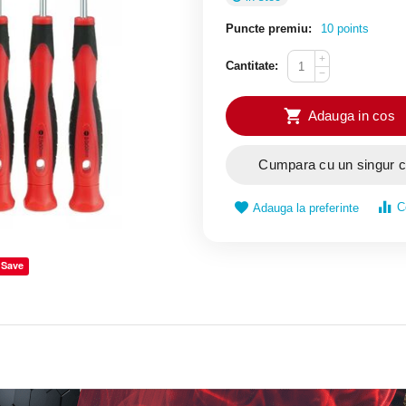
Puncte premiu:
10 points
+
Cantitate:
−
Adauga in cos
Cumpara cu un singur c
C
Adauga la preferinte
Save