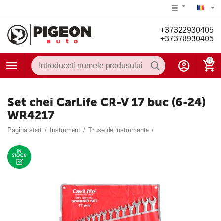
+37322930405
+37378930405
0
Set chei CarLife CR-V 17 buc (6-24)
WR4217
Pagina start
/
Instrument
/
Truse de instrumente
/