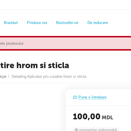
Branduri
Produse noi
Bestseller-uri
De reducere
tire hrom si sticla
ârpe
/
Detailing Aplicator p/u curatire hrom si sticla
Pune o întrebare
100,00
MDL
momentan indisponibil