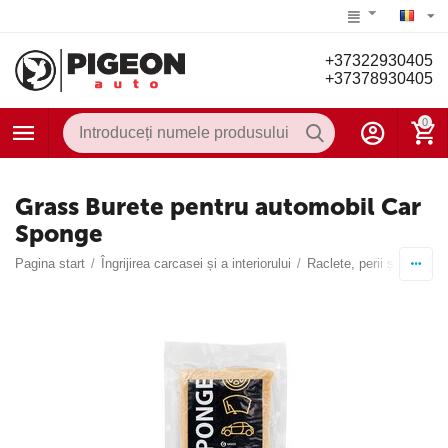
+37322930405
+37378930405
0
Grass Burete pentru automobil Car
Sponge
Pagina start
/
Îngrijirea carcasei și a interiorului
/
Raclete, perii și apă uza