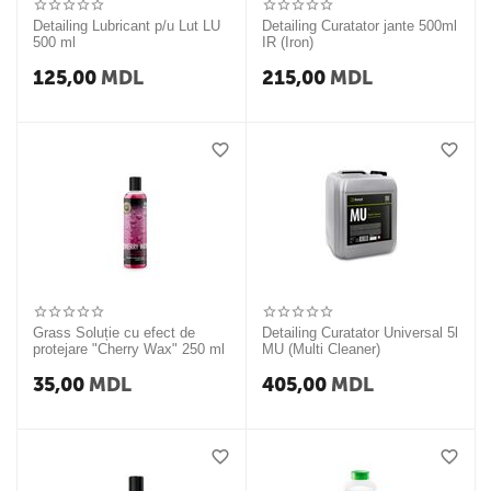
Detailing Lubricant p/u Lut LU
Detailing Curatator jante 500ml
500 ml
IR (Iron)
125,00
MDL
215,00
MDL
Grass Soluție cu efect de
Detailing Curatator Universal 5l
protejare "Cherry Wax" 250 ml
MU (Multi Cleaner)
35,00
MDL
405,00
MDL