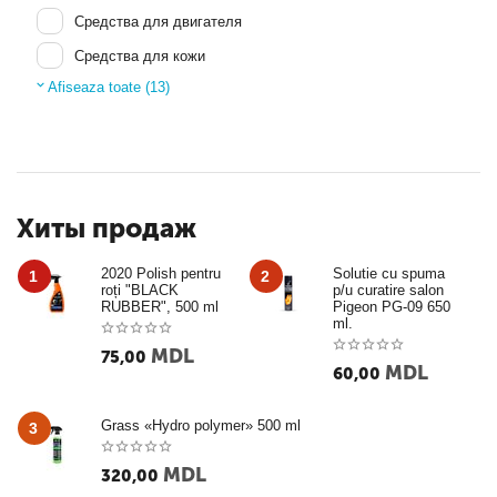
Средства для двигателя
Средства для кожи
Afiseaza toate (13)
Удаление насекомых и битума
Устранители запаха
Полироли
Автошампуни
Хиты продаж
Очистители
Средства для салона
2020 Polish pentru
Solutie cu spuma
1
2
roți "BLACK
p/u curatire salon
Средства для колес
RUBBER", 500 ml
Pigeon PG-09 650
ml.
MDL
75,00
MDL
60,00
Grass «Hydro polymer» 500 ml
3
MDL
320,00