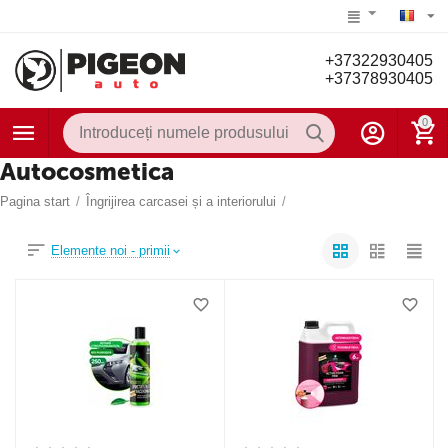
+37322930405
+37378930405
0
Autocosmetica
Pagina start
/
Îngrijirea carcasei și a interiorului
/
Elemente noi - primii