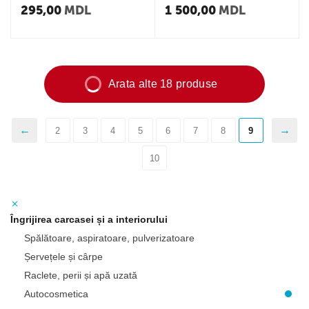
295,00
MDL
1 500,00
MDL
Arata alte 18 produse
2
3
4
5
6
7
8
9
10
Îngrijirea carcasei și a interiorului
Spălătoare, aspiratoare, pulverizatoare
Șervețele și cârpe
Raclete, perii și apă uzată
Autocosmetica