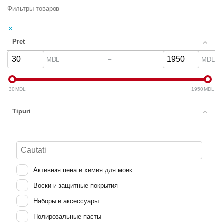
Фильтры товаров
Pret
–
MDL
MDL
30
MDL
1950
MDL
Tipuri
Активная пена и химия для моек
Воски и защитные покрытия
Наборы и аксессуары
Полировальные пасты