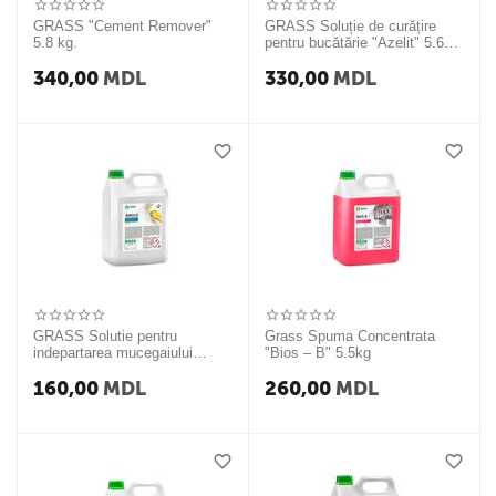
GRASS "Cement Remover"
GRASS Soluție de curățire
5.8 kg.
pentru bucătărie "Azelit" 5.6
kg
340,00
MDL
330,00
MDL
GRASS Solutie pentru
Grass Spuma Concentrata
indepartarea mucegaiului
"Bios – B" 5.5kg
"Bimold" 5.5 kg
160,00
MDL
260,00
MDL