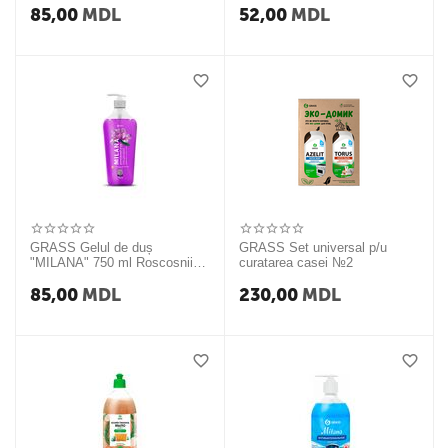
85,00
MDL
52,00
MDL
GRASS Gelul de duș
GRASS Set universal p/u
"MILANA" 750 ml Roscosnii
curatarea casei №2
uhod
85,00
MDL
230,00
MDL