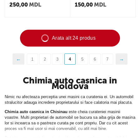
250,00
MDL
150,00
MDL
Arata alt 24 produs
1
2
3
4
5
6
7
Chimia auto casnica in
Moldova
Nimic nu afecteaza perceptia unei masini ca curatenia ei. Un automobil
stralucitor adauga incredere proprietarului si face calatoria mai placuta.
Chimia auto casnica in Chisinau
este cheia curateniei masinii
voastre. Multi proprietari de automobil se bucura sa aiba grija de masina
lor si incearca sa o pastreze curata pe cont propriu. Dar cu cit acest
proces va fi mai usor si mai convenabil, cu atit mai bine.
Datorita componentelor puternice de spalare, spalarea automobilului nu